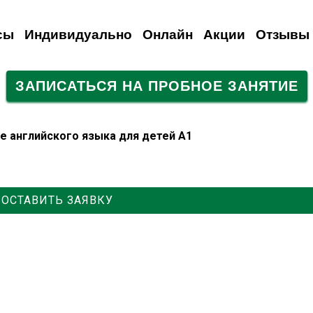
сы
Индивидуально
Онлайн
Акции
Отзывы
ЗАПИСАТЬСЯ НА ПРОБНОЕ ЗАНЯТИЕ
анский
емецкий
Испанский
Французский
Итальянский
Итальянский
Итальянский
Русский
Для иностранцев
Польский
Турецкий
ие английского языка для детей А1
ОСТАВИТЬ ЗАЯВКУ