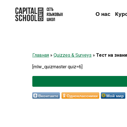
О нас
Кур
Английский
Английский
Взрослым
Детям
Немецкий
Онлайн-видеокурсы
Немецкий
Французский
Французский
Испанский
Исп
Н
Главная
»
Quizzes & Surveys
»
Тест на знан
[mlw_quizmaster quiz=6]
Вконтакте
Одноклассники
Мой мир