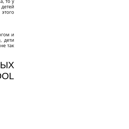
, то у
 детей
 этого
огом и
, дети
не так
МЫХ
OOL