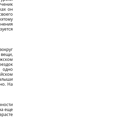
ученик
ках он
своего
оэтому
лнения
зуется
вокруг
 вещи,
ижском
оездок
е одно
ийском
малыши
но. На
чности
на еще
зрасте