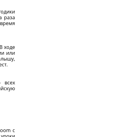
тодики
а раза
 время
В ходе
ии или
алышу,
ст.
о всех
ийскую
Zoom с
 уроки