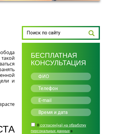
вобода
БЕСПЛАТНАЯ
 такой
КОНСУЛЬТАЦИЯ
ваться
ранять
менной
цели и
зрасте
Я
согласен(на) на обработку
ТА
персональных данных
в