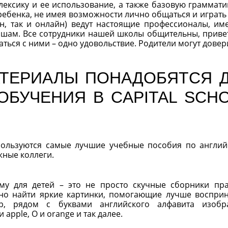
лексику и ее использование, а также базовую грамматик
ребенка, не имея возможности лично общаться и играть 
йн, так и онлайн) ведут настоящие профессионалы, и
шам. Все сотрудники нашей школы общительны, приве
ться с ними – одно удовольствие. Родители могут довер
АТЕРИАЛЫ ПОНАДОБЯТСЯ 
БУЧЕНИЯ В CAPITAL SCH
спользуются самые лучшие учебные пособия по англий
жные коллеги.
му для детей – это не просто скучные сборники пр
но найти яркие картинки, помогающие лучше воспри
р, рядом с буквами английского алфавита изобр
 apple, O и orange и так далее.