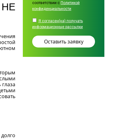
соответствии с
Политикой
 НЕ
конфиденциальности
Я согласен(на) получать
информационные рассылки
учения
ростой
уютном
оторым
ослыми
 глаза
детьми
совать
 долго