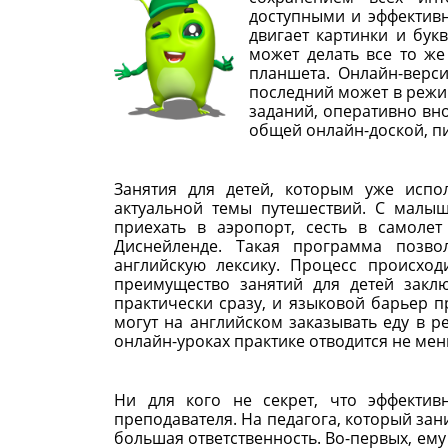
доступными и эффективн
двигает картинки и бук
может делать все то же
планшета. Онлайн-верси
последний может в режи
заданий, оперативно вн
общей онлайн-доской, пи
Занятия для детей, которым уже испол
актуальной темы путешествий. С малыш
приехать в аэропорт, сесть в самоле
Диснейленде. Такая программа позво
английскую лексику. Процесс происхо
преимущество занятий для детей закл
практически сразу, и языковой барьер 
могут на английском заказывать еду в р
онлайн-уроках практике отводится не мен
Ни для кого не секрет, что эффектив
преподавателя. На педагога, который за
большая ответственность. Во-первых, ем