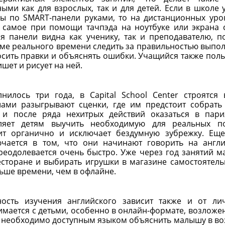
ыми как для взрослых, так и для детей. Если в школе 
вы по SMART-панели руками, то на дистанционных уро
 самое при помощи тачпэда на ноутбуке или экрана 
я панели видна как ученику, так и преподавателю, п
ме реального времени следить за правильностью выпо
осить правки и объяснять ошибки. Учащийся также поль
шет и рисует на ней.
нилось три года, в Capital School Center строятся 
ами разыгрывают сценки, где им предстоит собрать
т и после ряда нехитрых действий оказаться в пар
ляет детям выучить необходимую для реальных п
дит органично и исключает бездумную зубрежку. Ещ
ючается в том, что они начинают говорить на англ
преодолевается очень быстро. Уже через год занятий 
есторане и выбирать игрушки в магазине самостоятель
ьше времени, чем в офлайне.
ность изучения английского зависит также и от ли
нимается с детьми, особенно в онлайн-формате, возложе
у необходимо доступным языком объяснить малышу в во