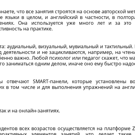
наете, что все занятия строятся на основе авторской ме
 языки в целом, и английский в частности, в полтор
дениях. Она используется уже много лет и за это
тивность на практике.
та: аудиальный, визуальный, мувиальный и тактильный. 
д деятельности и не зацикливаются, например, на чтен
бенно важно. Любой психолог или педагог скажет, что м
лго заниматься одним делом, иначе оно ему быстро надое
ы отвечают SMART-панели, которые установлены в
их в том числе и для выполнения упражнений на англ
ак и на онлайн-занятиях.
удентов всех возрастов осуществляется на платформе 
ерактивных элементов занятий, что делает такие