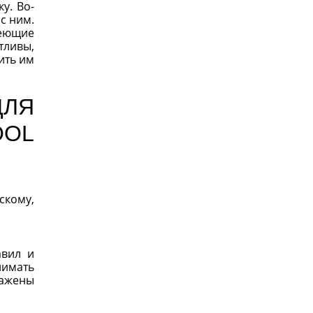
у. Во-
с ним.
меющие
тливы,
ить им
ДЛЯ
OOL
скому,
авил и
нимать
ажены