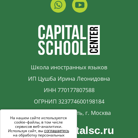
Школа иностранных языков
ИП Цушба Ирина Леонидовна
ИНН 770177807588
ОГРНИП 323774600198184
Московская область, г. Москва
На нашем сайте используются
cookie–файлы, в том числе
сервисов веб–аналитики.
info@capitalsc.ru
Используя сайт, вы
соглашаетесь
на обработку персональных