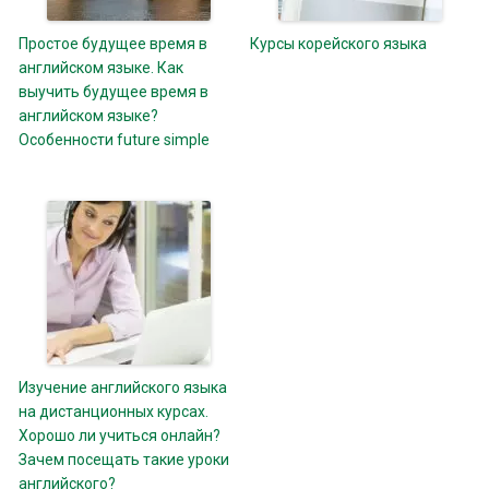
Простое будущее время в
Курсы корейского языка
английском языке. Как
выучить будущее время в
английском языке?
Особенности future simple
Изучение английского языка
на дистанционных курсах.
Хорошо ли учиться онлайн?
Зачем посещать такие уроки
английского?