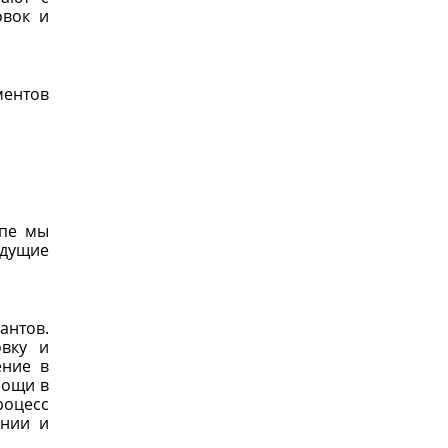
овок и
ментов
опе мы
едущие
антов.
овку и
ение в
мощи в
роцесс
ании и