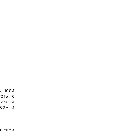
ь цели
теты с
тике и
есом и
т свои