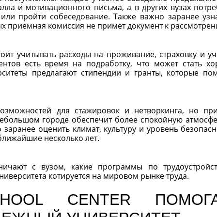
балла и мотивационного письма, а в других вузах потре
 или пройти собеседование. Также важно заранее узн
рых приемная комиссия не примет документ к рассмотрен
оит учитывать расходы на проживание, страховку и у
дентов есть время на подработку, что может стать х
рситеты предлагают стипендии и гранты, которые по
озможностей для стажировок и нетворкинга, но пр
небольшом городе обеспечит более спокойную атмосфе
о заранее оценить климат, культуру и уровень безопасн
 ближайшие несколько лет.
дничают с вузом, какие программы по трудоустройс
ниверситета котируется на мировом рынке труда.
CHOOL CENTER ПОМОГ