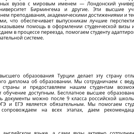
жных вузов с мировым именем — Лондонский универ
ниверситет Бирмингема и другие. Эти высшие уч
внем преподавания, академическими достижениями и т
ями, что обеспечивает выпускникам лучшие перспект
 оказываем помощь в оформлении студенческой визы 
даем в процессе переезда, помогаем студенту адаптиро
вательной системе.
высшего образования Турции делает эту страну от
ого диплома об образовании. Мы сотрудничаем с ве
 страны и предоставляем нашим студентам возмо
ет обучение доступным. Бесплатное высшее образован
ть документы можно после 9 класса российской школы
ОГЭ и ЕГЭ является обязательным. Мы помогаем сту
, сопровождаем на всех этапах, даем рекомендац
а английском языке, а сами вузы активно сотрудни