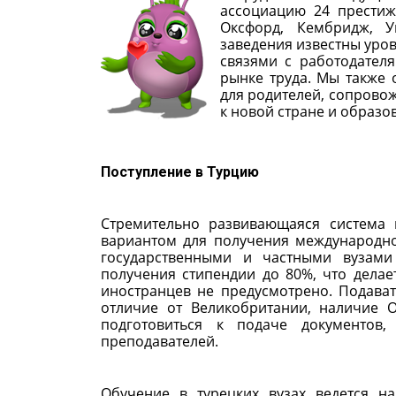
ассоциацию 24 прести
Оксфорд, Кембридж, У
заведения известны уро
связями с работодател
рынке труда. Мы также
для родителей, сопровож
к новой стране и образо
Поступление в Турцию
Стремительно развивающаяся система 
вариантом для получения международн
государственными и частными вузами
получения стипендии до 80%, что дела
иностранцев не предусмотрено. Подава
отличие от Великобритании, наличие 
подготовиться к подаче документов
преподавателей.
Обучение в турецких вузах ведется н