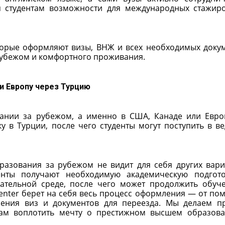
я студентам возможности для международных стажир
торые оформляют визы, ВНЖ и всех необходимых доку
рубежом и комфортного проживания.
и Европу через Турцию
вании за рубежом, а именно в США, Канаде или Евр
у в Турции, после чего студенты могут поступить в в
бразования за рубежом не видит для себя других вари
денты получают необходимую академическую подгот
ательной среде, после чего может продолжить обуч
 Center берет на себя весь процесс оформления — от по
ения виз и документов для переезда. Мы делаем п
там воплотить мечту о престижном высшем образов