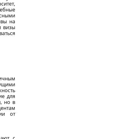
ситет,
ебные
есными
ивы на
и визы
ваться
личным
дущими
жность
ие для
, но в
дентам
ии от
чают с