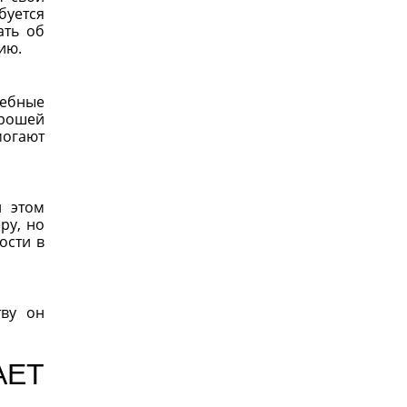
буется
ать об
ию.
чебные
орошей
могают
и этом
ру, но
ости в
тву он
АЕТ