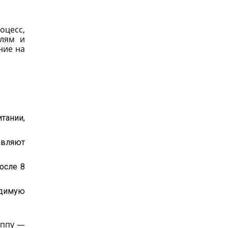
оцесс,
елям и
ние на
тании,
авляют
осле 8
одимую
уппу —