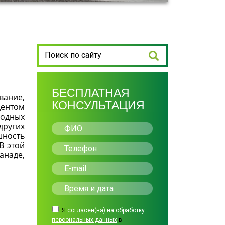
БЕСПЛАТНАЯ
вание,
КОНСУЛЬТАЦИЯ
дентом
одных
других
шность
В этой
анаде,
Я
согласен(на) на обработку
персональных данных
в