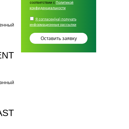
соответствии с
Политикой
конфиденциальности
Я согласен(на) получать
ленный
информационные рассылки
ENT
данный
AST