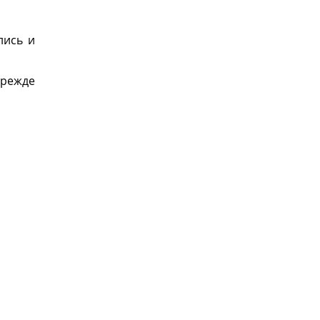
лись и
 прежде