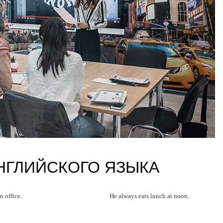
НГЛИЙСКОГО ЯЗЫКА
n office.
He always eats lunch at noon.