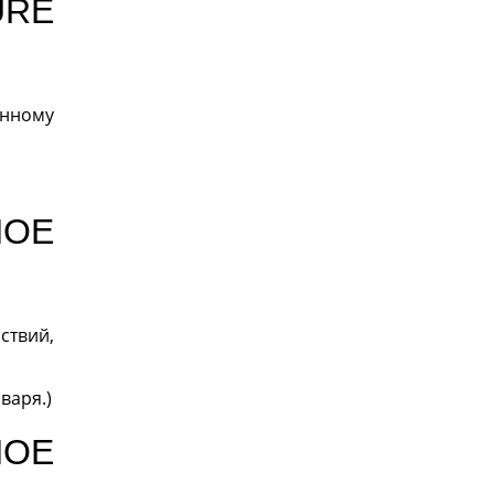
RE
енному
НОЕ
ствий,
варя.)
НОЕ