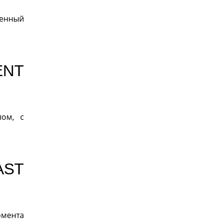
ленный
ENT
лом, с
ST
омента