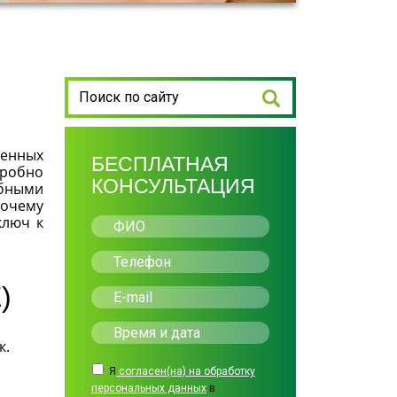
менных
БЕСПЛАТНАЯ
дробно
КОНСУЛЬТАЦИЯ
обными
почему
ключ к
)
к.
Я
согласен(на) на обработку
персональных данных
в