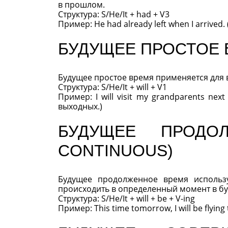
в прошлом.
Структура: S/He/It + had + V3
Пример: He had already left when I arrived
БУДУЩЕЕ ПРОСТОЕ В
Будущее простое время применяется для 
Структура: S/He/It + will + V1
Пример: I will visit my grandparents n
выходных.)
БУДУЩЕЕ ПРОДО
CONTINUOUS)
Будущее продолженное время использу
происходить в определенный момент в б
Структура: S/He/It + will + be + V-ing
Пример: This time tomorrow, I will be flyin