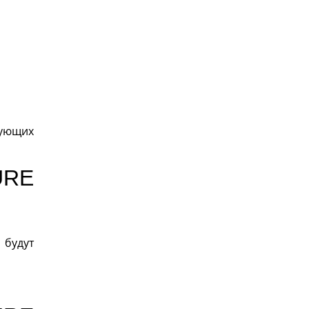
дующих
URE
 будут